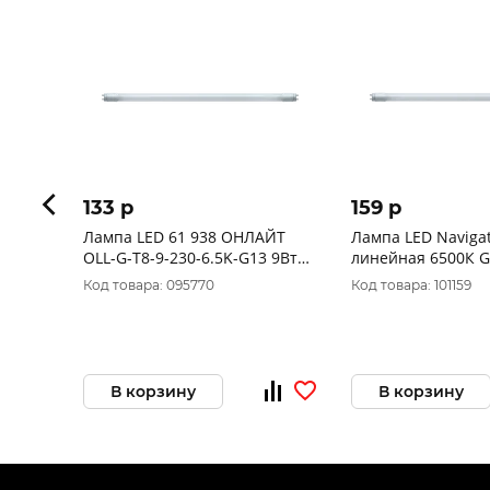
133 p
159 p
Лампа LED 61 938 ОНЛАЙТ
Лампа LED Navigat
OLL-G-T8-9-230-6.5K-G13 9Вт
линейная 6500К G
600 мм
301 NLL-G-T8-9-23
Код товара: 095770
Код товара: 101159
В корзину
В корзину