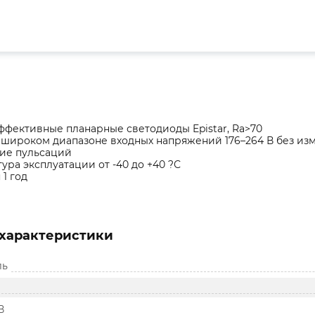
фективные планарные светодиоды Epistar, Ra>70
 широком диапазоне входных напряжений 176–264 В без из
вие пульсаций
ура эксплуатации от -40 до +40 ?С
 1 год
характеристики
ль
В