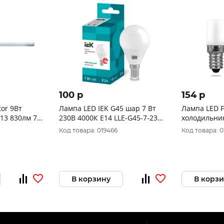
100 p
154 p
or 9Вт
Лампа LED IEK G45 шар 7 Вт
Лампа LED F
13 830лм 71
230В 4000К E14 LLE-G45-7-230-
холодильни
0-6.5K-G13
40-E14
Код товара: 019466
Код товара: 
В корзину
В корз