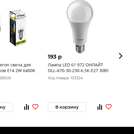
193 p
118 p
eron свеча для
Лампа LED 61 972 ОНЛАЙТ
Лампа
ков E14 2W 6400K
OLL-A70-30-230-6.5K-E27 30Вт
OLL-F
038500
Код товара: 103324
Код то
ину
В корзину
В 