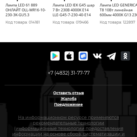
Лампа LED 61 889
Лампа LED IEK G45 шар
Лампа LED GENERIC
ОНЛАЙТ OLL-MR16-10-
7 Вт 230В 4000К E14
T8 10Вт линейная
230-3K-GU5.3
LLE-G45-7-230-40-E14
600мм 4000К G13 23
LL-T8-10-230-40-G13
Код товара: 014181
Код товара: 019466
Код товара: 122897
+7 (4832) 31-77-77
Оставить отзыв
Жалоба
Предложение
На информационном ресурсе применяются
рекомендательные технологии
(информационные технологии предоставления
информации на основе сбора, систематизации и