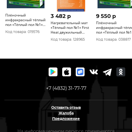
Плёночный
3 482 p
9 550 p
инфракрасный тёплый
Нагревательный мат
Плёночный
пол «Тёплый пол №1»
«Тёплый пол №1» First
инфракрасный тёп
комплект на 2м2 440Вт
Код товара: 019576
Heat двужильный
пол «Тёплый пол №1
ТСП-240-1, 5
комплект на 5м2
Код товара: 128965
Код товара: 038817
1100Вт
+7 (4832) 31-77-77
Оставить отзыв
Жалоба
Предложение
На информационном ресурсе применяются