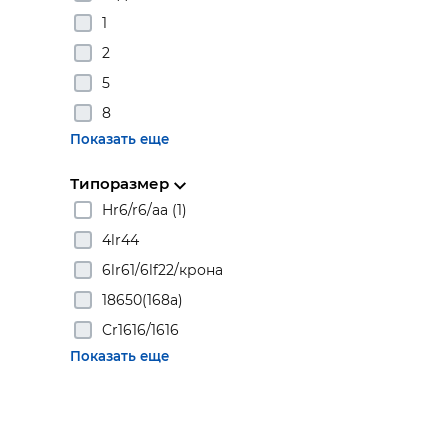
1
2
5
8
Показать еще
Типоразмер
Hr6/r6/аа (1)
4lr44
6lr61/6lf22/крона
18650(168a)
Cr1616/1616
Показать еще