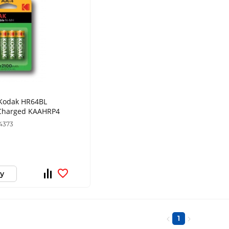
Kodak HR64BL
Charged KAAHRP4
4373
у
1