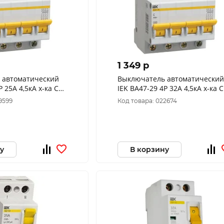
1 349 p
 автоматический
Выключатель автоматический
Р 25А 4,5кА х-ка С
IEK ВА47-29 4Р 32А 4,5кА х-ка С
C
MVA20-4-032-C
9599
Код товара: 022674
у
В корзину