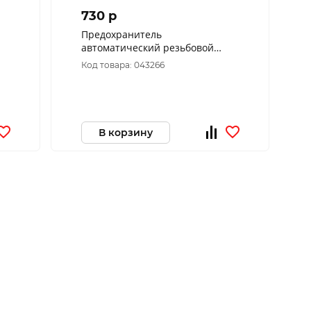
730 p
Предохранитель
автоматический резьбовой
ПАР-25А-УХЛ4-КЭАЗ 100044
Код товара: 043266
В корзину