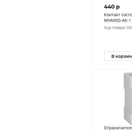
440 p
Контакт сост
MVA00D-АК-1
Код товара: 02
В корзин
Ограничител