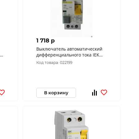
1 718 p
Выключатель автоматический
дифференциального тока IEK
УЗО ВД1-63 2Р 16А 30мА MDV10-
Код товара: 022199
2-016-030
В корзину