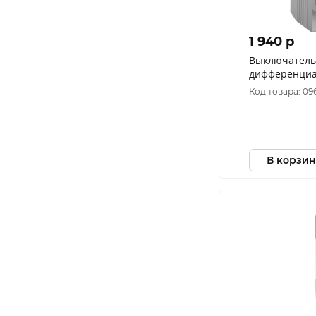
1 940 p
Выключатель
дифференциал
УЗО ВД1-63 2
Код товара: 09
2-050-030
В корзин