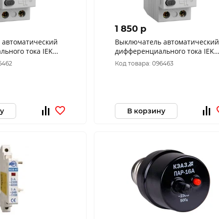
1 850 p
 автоматический
Выключатель автоматический
ьного тока IEK
дифференциального тока IEK
Р 50А 30мА MDV10-
УЗО ВД1-63 2Р 63А 30мА MDV1
6462
Код товара: 096463
2-063-030
у
В корзину