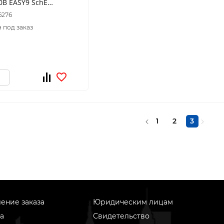
0В EASY9 SchE
6276
 под заказ
1
2
3
ение заказа
Юридическим лицам
а
Свидетельство