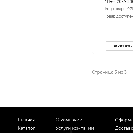
1П+Н 20кА 23
EZ9L33620
Код товара: 07
Товар доступен
Заказать
Страница 3 из 3
Главная
О компании
Оформл
Каталог
Услуги компании
Доставк