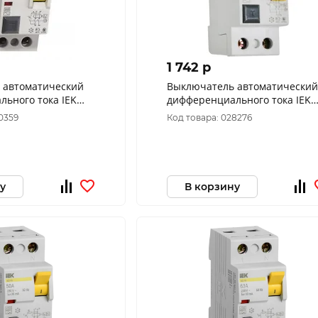
1 742 p
 автоматический
Выключатель автоматический
ьного тока IEK
дифференциального тока IEK
Р 25А 30мА MDV10-
УЗО ВД1-63 2Р 32А 30мА MDV1
0359
Код товара: 028276
2-032-030
у
В корзину