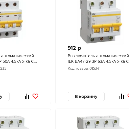
912 p
 автоматический
Выключатель автоматический
Р 50А 4,5кА х-ка С
IEK ВА47-29 3Р 63А 4,5кА х-ка С
C
MVA20-3-063-C
1235
Код товара: 015341
у
В корзину