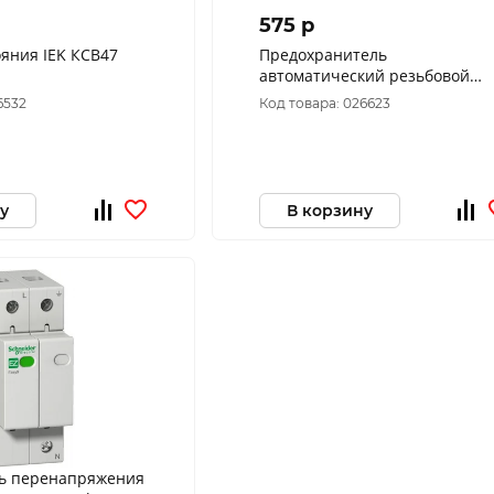
575 p
ояния IEK КСВ47
Предохранитель
автоматический резьбовой
ПАР-16А-УХЛ4-КЭАЗ 100043
6532
Код товара: 026623
у
В корзину
ь перенапряжения