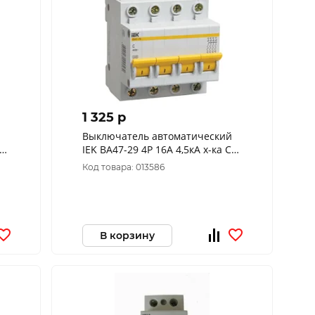
1 325 p
Выключатель автоматический
IEK ВА47-29 4Р 16А 4,5кА х-ка С
MVA20-4-016-C
Код товара: 013586
В корзину