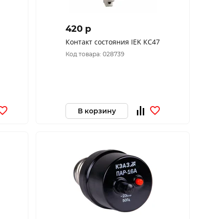
420 p
Контакт состояния IEK КС47
Код товара: 028739
0-
В корзину