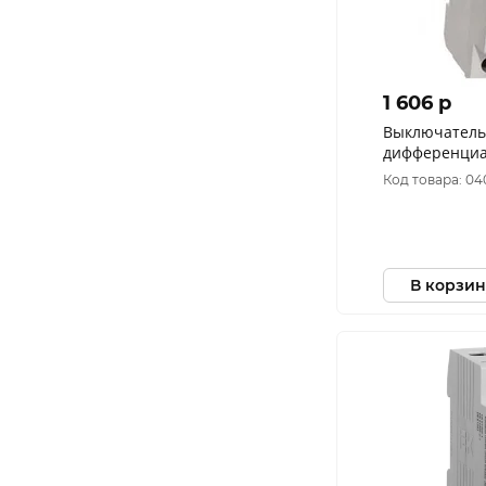
1 606 p
Выключатель
дифференциал
УЗО ВД1-63 2
Код товара: 04
2-025-030
В корзин