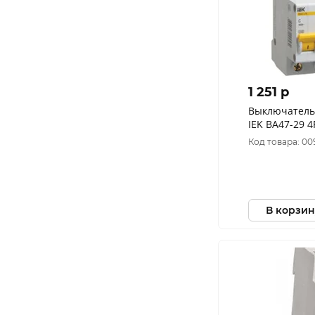
1 251 p
Выключатель
IEK ВА47-29 4
MVA20-4-025-
Код товара: 00
В корзин