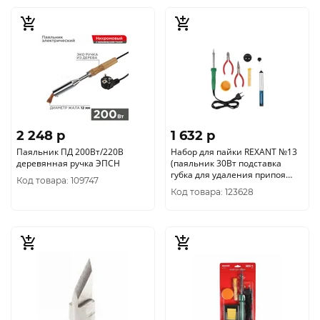
2 248 p
1 632 p
Паяльник ПД 200Вт/220В
Набор для пайки REXANT №13
деревянная ручка ЭПСН
(паяльник 30Вт подставка
губка для удаления припоя
Код товара: 109747
канифоль припой) 12-0166
Код товара: 123628