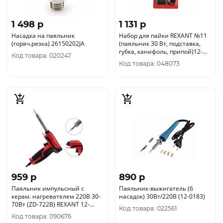
1 498 p
1 131 p
Насадка на паяльник
Набор для пайки REXANT №11
(горяч.резка) 26150202JA
(паяльник 30 Вт, подставка,
губка, канифоль, припой)12-
Код товара: 020247
0165
Код товара: 048073
959 p
890 p
Паяльник импульсный с
Паяльник-выжигатель (6
керам. нагревателем 220В 30-
насадок) 30Вт/220В (12-0183)
70Вт (ZD-722B) REXANT 12-
Код товара: 022561
0161-1
Код товара: 090676