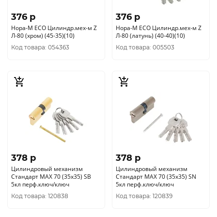
376 p
376 p
Нора-М ЕСО Цилиндр.мех-м Z
Нора-М ЕСО Цилиндр.мех-м Z
Л-80 (хром) (45-35)(10)
Л-80 (латунь) (40-40)(10)
Код товара: 054363
Код товара: 005503
378 p
378 p
Цилиндровый механизм
Цилиндровый механизм
Стандарт MAX 70 (35х35) SB
Стандарт MAX 70 (35х35) SN
5кл перф.ключ/ключ
5кл перф.ключ/ключ
Код товара: 120838
Код товара: 120839