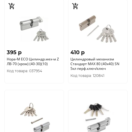
395 p
410 p
Нора-М ЕСО Цилиндр.мех-м Z
Цилиндровый механизм
ЛВ-70 (хром) (40-30)(10)
Стандарт MAX 80 (40х40) SN
5кл перф.ключ/ключ
Код товара: 037954
Код товара: 120841