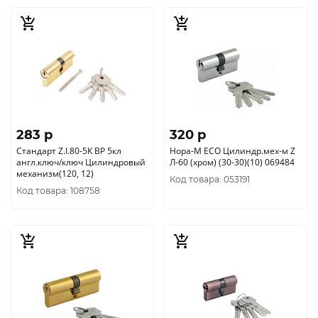
283 p
320 p
Стандарт Z.I.80-5K BP 5кл
Нора-М ЕСО Цилиндр.мех-м Z
англ.ключ/ключ Цилиндровый
Л-60 (хром) (30-30)(10) 069484
механизм(120, 12)
Код товара: 053191
Код товара: 108758