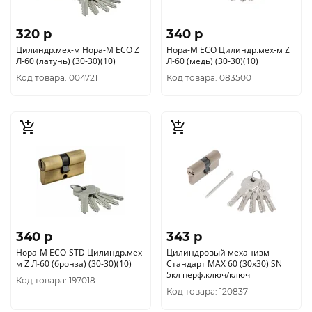
320 p
340 p
Цилиндр.мех-м Нора-М ЕСО Z
Нора-М ЕСО Цилиндр.мех-м Z
Л-60 (латунь) (30-30)(10)
Л-60 (медь) (30-30)(10)
Код товара: 004721
Код товара: 083500
340 p
343 p
Нора-М ЕСО-STD Цилиндр.мех-
Цилиндровый механизм
м Z Л-60 (бронза) (30-30)(10)
Стандарт MAX 60 (30х30) SN
5кл перф.ключ/ключ
Код товара: 197018
Код товара: 120837