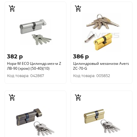
382 p
386 p
Нора-М ЕСО Цилиндр.мех-м Z
Цилиндровый механизм Avers
ЛВ-90 (хром) (50-40)(10)
ZC-70-G
Код товара: 042867
Код товара: 005852