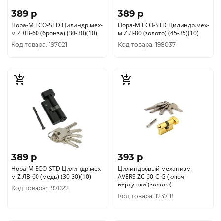
389 p
389 p
Нора-М ЕСО-STD Цилиндр.мех-
Нора-М ЕСО-STD Цилиндр.мех-
м Z ЛВ-60 (бронза) (30-30)(10)
м Z Л-80 (золото) (45-35)(10)
Код товара: 197021
Код товара: 198037
389 p
393 p
Нора-М ЕСО-STD Цилиндр.мех-
Цилиндровый механизм
м Z ЛВ-60 (медь) (30-30)(10)
AVERS ZC-60-C-G (ключ-
вертушка)(золото)
Код товара: 197022
Код товара: 123718