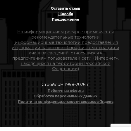
Оставить отзыв
Жалоба
Предложение
На информационном ресурсе применяются
рекомендательные технологии
(информационные технологии предоставления
информации на основе сбора, систематизации и
анализа сведений, относящихся к
предпочтениям пользователей сети «Интернет»,
находящихся на территории Российской
Федерации)
СтройлоН 1998-2026 г.
Публичная оферта
Обработка персональных данных
Политика конфиденциальности сервисов Яндекс