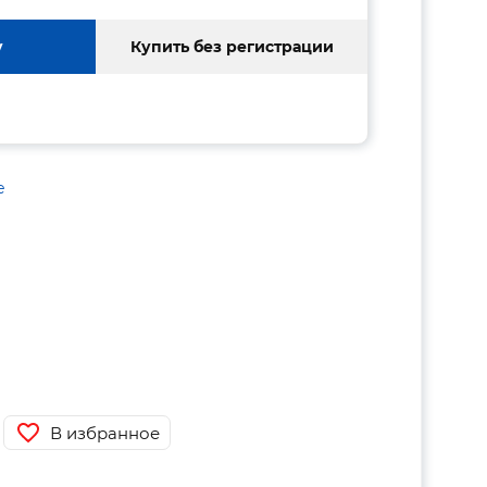
у
Купить без регистрации
е
В избранное