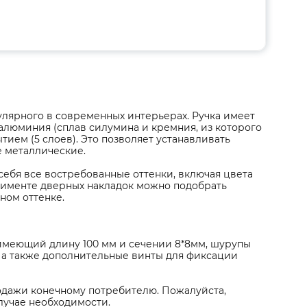
пулярного в современных интерьерах. Ручка имеет
алюминия (сплав силумина и кремния, из которого
ием (5 слоев). Это позволяет устанавливать
е металлические.
 себя все востребованные оттенки, включая цвета
тименте дверных накладок можно подобрать
ном оттенке.
 имеющий длину 100 мм и сечении 8*8мм, шурупы
 а также дополнительные винты для фиксации
родажи конечному потребителю. Пожалуйста,
лучае необходимости.