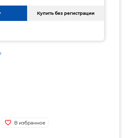
у
Купить без регистрации
е
В избранное