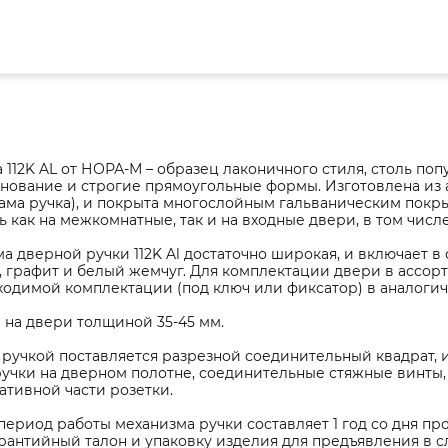
 112K AL от НОРА-М – образец лаконичного стиля, столь по
нование и строгие прямоугольные формы. Изготовлена из 
ама ручка), и покрыта многослойным гальваническим покрыт
 как на межкомнатные, так и на входные двери, в том числ
а дверной ручки 112K Al достаточно широкая, и включает в
, графит и белый жемчуг. Для комплектации двери в ассор
одимой комплектации (под ключ или фиксатор) в аналогич
 на двери толщиной 35-45 мм.
 ручкой поставляется разрезной соединительный квадрат,
ручки на дверном полотне, соединительные стяжные винты,
ативной части розетки.
ериод работы механизма ручки составляет 1 год со дня п
рантийный талон и упаковку изделия для предъявления в с