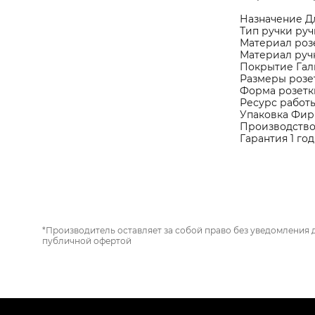
Назначение Д
Тип ручки руч
Материал роз
Материал ру
Покрытие Гал
Размеры розе
Форма розетк
Ресурс работ
Упаковка Фир
Производств
Гарантия 1 год
*Производитель оставляет за собой право без уведомления 
публичной офертой