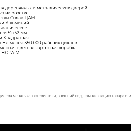
ля деревянных и металлических дверей
ка на розетке
етки Сплав ЦАМ
чки Алюминий
ьваническое
тки 52х52 мм
и Квадратная
ы Не менее 350 000 рабочих циклов
менная цветная картонная коробка
о НОРА-М
дилера менять характеристики, внешний вид, комплектацию товара и м