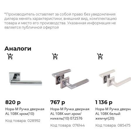
*Производитель оставляет за собой право без уведомления
дилера менять характеристики, внешний вид, комплектацию
товара и место его производства. Указанная информация не
является публичной офертой
Аналоги
820 p
767 p
1 136 p
Нора-М Ручка дверная
Нора-М Ручка дверная
Нора-М Ручка дверн
AL 108К хром(10)
AL 108К мат.хром/
AL 108К белый
никель(10) 072576
жемчуг(20)
Код товара: 028992
Код товара: 076144
Код товара: 085475