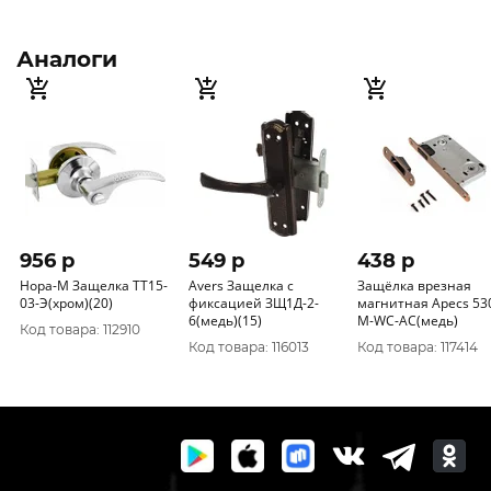
Аналоги
956 p
549 p
438 p
Нора-М Защелка ТТ15-
Avers Защелка с
Защёлка врезная
03-Э(хром)(20)
фиксацией ЗЩ1Д-2-
магнитная Apecs 53
6(медь)(15)
M-WC-AС(медь)
Код товара: 112910
Код товара: 116013
Код товара: 117414