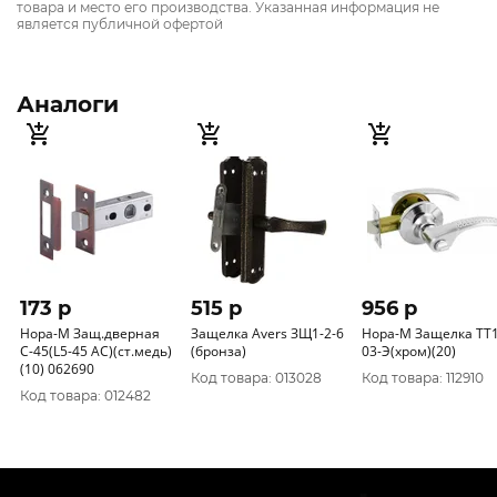
товара и место его производства. Указанная информация не
является публичной офертой
Аналоги
173 p
515 p
956 p
Нора-М Защ.дверная
Защелка Avers ЗЩ1-2-6
Нора-М Защелка ТТ1
С-45(L5-45 AC)(ст.медь)
(бронза)
03-Э(хром)(20)
(10) 062690
Код товара: 013028
Код товара: 112910
Код товара: 012482