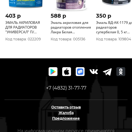
403 p
588 p
350 p
ЭМАЛЬ АКРИЛОВАЯ
Эмаль акриловая для
Эмаль ВД-АК-1179 д
ДЛЯ РАДИАТОРОВ
радиаторов отопления
радиаторов
"УНИВЕРСАЛ" П/
Лакра Белая
супербелая 0, 5 кг
ГЛЯНЦ. БЕЛАЯ 0, 4 Л
глянцевая 0, 9кг Л-С
"Профи" ВГТ/6
Код товара: 022209
Код товара: 005136
Код товара: 109804
(1/18) ТЕКС
+7 (4832) 31-77-77
Оставить отзыв
Жалоба
Предложение
На информационном ресурсе применяются