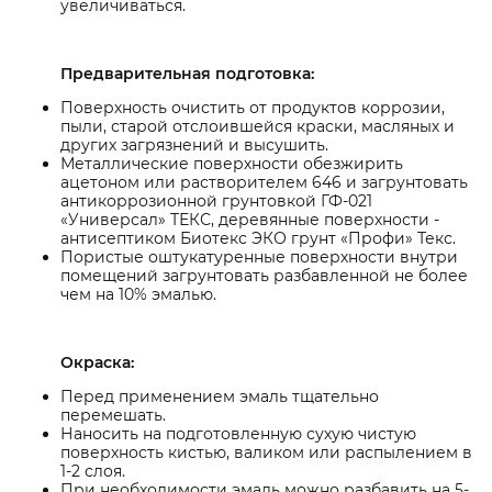
увеличиваться.
Предварительная подготовка:
Поверхность очистить от продуктов коррозии,
пыли, старой отслоившейся краски, масляных и
других загрязнений и высушить.
Металлические поверхности обезжирить
ацетоном или растворителем 646 и загрунтовать
антикоррозионной грунтовкой ГФ-021
«Универсал» ТЕКС, деревянные поверхности -
антисептиком Биотекс ЭКО грунт «Профи» Текс.
Пористые оштукатуренные поверхности внутри
помещений загрунтовать разбавленной не более
чем на 10% эмалью.
Окраска:
Перед применением эмаль тщательно
перемешать.
Наносить на подготовленную сухую чистую
поверхность кистью, валиком или распылением в
1-2 слоя.
При необходимости эмаль можно разбавить на 5-