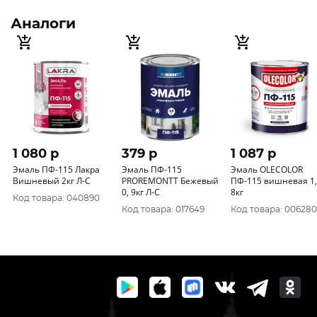
Аналоги
1 080 p
379 p
1 087 p
Эмаль ПФ-115 Лакра
Эмаль ПФ-115
Эмаль OLECOLOR
Вишневый 2кг Л-С
PROREMONTT Бежевый
ПФ-115 вишневая 1,
0, 9кг Л-С
8кг
Код товара: 040890
Код товара: 017649
Код товара: 006280