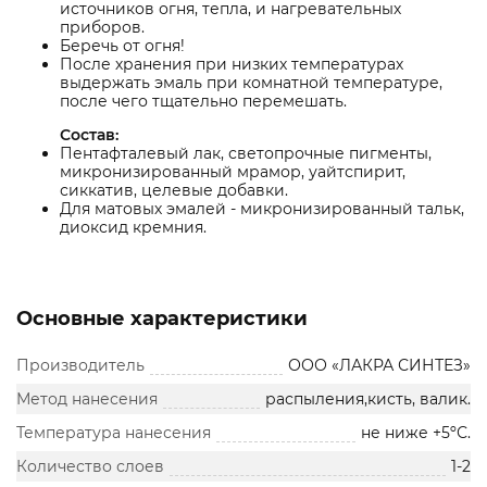
источников огня, тепла, и нагревательных
приборов.
Беречь от огня!
После хранения при низких температурах
выдержать эмаль при комнатной температуре,
после чего тщательно перемешать.
Состав:
Пентафталевый лак, светопрочные пигменты,
микронизированный мрамор, уайтспирит,
сиккатив, целевые добавки.
Для матовых эмалей - микронизированный тальк,
диоксид кремния.
Основные характеристики
Производитель
ООО «ЛАКРА СИНТЕЗ»
Метод нанесения
распыления,кисть, валик.
Температура нанесения
не ниже +5ºС.
Количество слоев
1-2