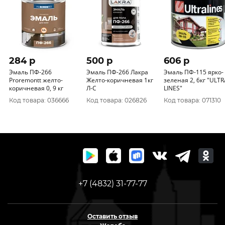
284 p
500 p
606 p
Эмаль ПФ-266
Эмаль ПФ-266 Лакра
Эмаль ПФ-115 ярко-
Proremontt желто-
Желто-коричневая 1кг
зеленая 2, 6кг "ULTR
коричневая 0, 9 кг
Л-С
LINES"
Код товара: 036666
Код товара: 026826
Код товара: 071310
+7 (4832) 31-77-77
Оставить отзыв