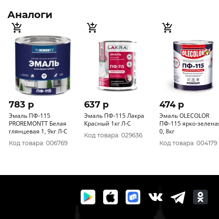
Аналоги
783 p
637 p
474 p
Эмаль ПФ-115
Эмаль ПФ-115 Лакра
Эмаль OLECOLOR
PROREMONTT Белая
Красный 1кг Л-С
ПФ-115 ярко-зелена
глянцевая 1, 9кг Л-С
0, 8кг
Код товара: 029636
Код товара: 006769
Код товара: 004179