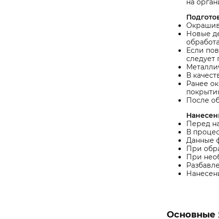
на орган
Подгото
Окрашива
Новые де
обработа
Если по
следует
Металлич
В качес
Ранее о
покрытия
После об
Нанесен
Перед н
В процес
Данные ф
При обра
При необ
Разбавле
Нанесени
Основные 