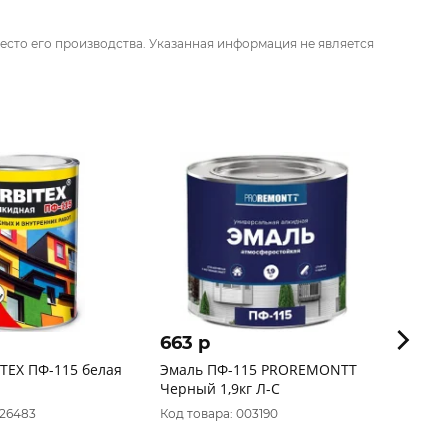
есто его производства. Указанная информация не является
663 p
453 
TEX ПФ-115 белая
Эмаль ПФ-115 PROREMONTT
Эмаль
Черный 1,9кг Л-С
0,9кг 
026483
Код товара: 003190
Код то