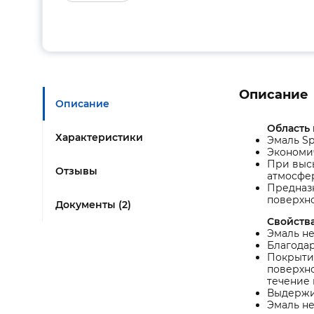
Описание
Описание
Область
Характеристики
Эмаль Sp
Экономич
При выс
Отзывы
атмосфер
Предназн
поверхно
Документы (2)
Свойства
Эмаль не
Благодар
Покрытие
поверхно
течение 
Выдержив
Эмаль не