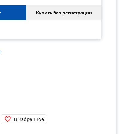
у
Купить без регистрации
е
В избранное