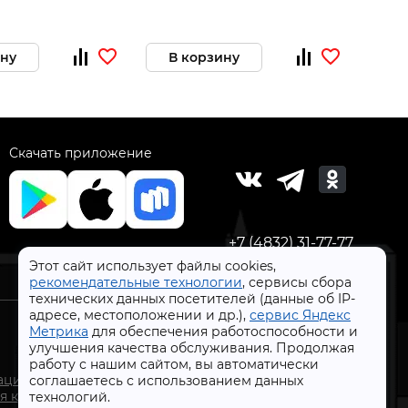
ину
В корзину
В 
Скачать приложение
+7 (4832) 31-77-77
Этот сайт использует файлы cookies,
рекомендательные технологии
, сервисы сбора
технических данных посетителей (данные об IP-
адресе, местоположении и др.),
сервис Яндекс
Метрика
для обеспечения работоспособности и
улучшения качества обслуживания. Продолжая
работу с нашим сайтом, вы автоматически
СтройлоН 1998-2026 г.
ации
соглашаетесь с использованием данных
Публичная оферта
я к
технологий.
Обработка персональных данных