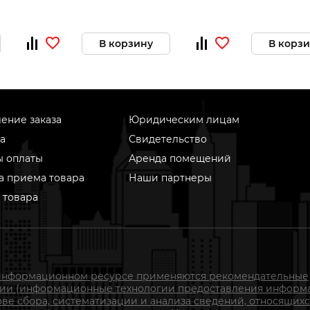
В корзину
В корз
ение заказа
Юридическим лицам
а
Свидетельство
ы оплаты
Аренда помещений
а приема товара
Наши партнеры
 товара
информационном ресурсе применяются рекомендательные
гии (информационные технологии предоставления информ
ове сбора, систематизации и анализа сведений, относящихс