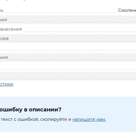
ль
Смолен
ния
нанесения
лоев
ния
истики
ошибку в описании?
текст с ошибкой, скопируйте и
напишите нам.