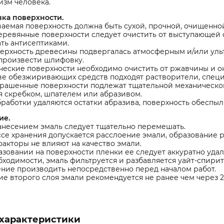
изм человека.
вка поверхности.
емая поверхность должна быть сухой, прочной, очищенной 
ревянные поверхности следует очистить от выступающей 
ть антисептиками.
верхность древесины подвергалась атмосферным и/или уль
 произвести шлифовку.
еские поверхности необходимо очистить от ржавчины и ок
тве обезжиривающих средств подходят растворители, спец
крашенные поверхности подлежат тщательной механическо
 скребком, шпателем или абразивом.
работки удаляются остатки абразива, поверхность обеспыл
ие.
анесением эмаль следует тщательно перемешать.
се хранения допускается расслоение эмали, образование 
акторы не влияют на качество эмали.
зовании на поверхности пленки ее следует аккуратно удал
ходимости, эмаль фильтруется и разбавляется уайт-спирит
ние производить непосредственно перед началом работ.
е второго слоя эмали рекомендуется не ранее чем через 24
характеристики