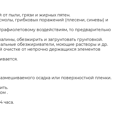
от пыли, грязи и жирных пятен.
смолы, грибковых поражений (плесени, синевы) и
трафиолетовому воздействиям, то предварительно
алины, обезжирить и загрунтовать грунтовкой.
иальные обезжириватели, моющие растворы и др.
й очистке от непрочно держащихся элементов
ивается.
размешиваемого осадка или поверхностной пленки.
ить.
ом .
 часа.