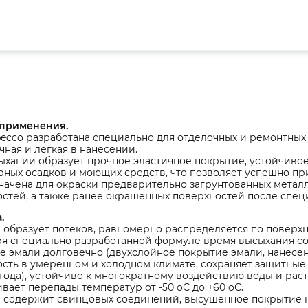
 применения.
ecco разработана специально для отделочных и ремонтных 
ная и легкая в нанесении.
ыхании образует прочное эластичное покрытие, устойчиво
ных осадков и моющих средств, что позволяет успешно пр
ачена для окраски предварительно загрунтованных металл
стей, а также ранее окрашенных поверхностей после спец
.
 образует потеков, равномерно распределяется по поверхн
я специально разработанной формуле время высыхания сок
 эмали долговечно (двухслойное покрытие эмали, нанесе
сть в умеренном и холодном климате, сохраняет защитные с
года), устойчиво к многократному воздействию воды и рас
ает перепады температур от -50 oС до +60 oС.
 содержит свинцовых соединений, высушенное покрытие н