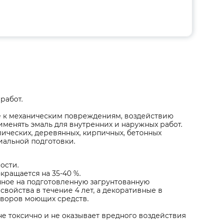
работ.
е к механическим повреждениям, воздействию
именять эмаль для внутренних и наружных работ.
ических, деревянных, кирпичных, бетонных
иальной подготовки.
ости.
ращается на 35-40 %.
нное на подготовленную загрунтованную
войства в течение 4 лет, а декоративные в
творов моющих средств.
е токсично и не оказывает вредного воздействия