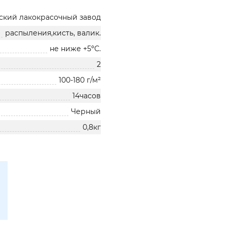
ский лакокрасочный завод
распыления,кисть, валик.
не ниже +5ºС.
2
100-180 г/м²
14часов
Черный
0,8кг