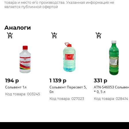
товара и место его производства. Указанная информация не
является публичной офертой
Аналоги
194 p
1 139 p
331 p
Сольвент 1л
Сольвент Пересвет 5,
ATN-S46053 Сольве
0л
* 0, 5 л
Код товара: 003245
Код товара: 027023
Код товара: 028414