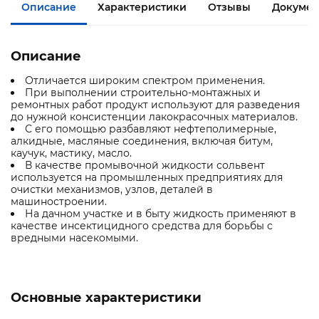
Описание
Характеристики
Отзывы
Докумен
Описание
Отличается широким спектром применения.
При выполнении строительно-монтажных и
ремонтных работ продукт используют для разведения
до нужной консистенции лакокрасочных материалов.
С его помощью разбавляют нефтеполимерные,
алкидные, масляные соединения, включая битум,
каучук, мастику, масло.
В качестве промывочной жидкости сольвент
используется на промышленных предприятиях для
очистки механизмов, узлов, деталей в
машиностроении.
На дачном участке и в быту жидкость применяют в
качестве инсектицидного средства для борьбы с
вредными насекомыми.
Основные характеристики