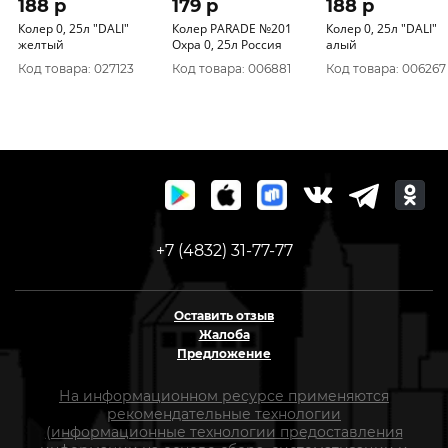
188 p
179 p
188 p
Колер 0, 25л "DALI"
Колер PARADE №201
Колер 0, 25л "DALI"
желтый
Охра 0, 25л Россия
алый
Код товара: 027123
Код товара: 006881
Код товара: 006267
+7 (4832) 31-77-77
Оставить отзыв
Жалоба
Предложение
На информационном ресурсе применяются
рекомендательные технологии
(информационные технологии предоставления