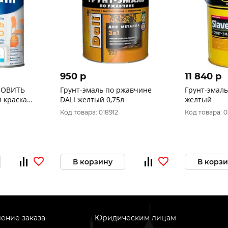
950 p
11 840 p
НОВИТЬ
Грунт-эмаль по ржавчине
Грунт-эмаль
 краска
DALI желтый 0,75л
желтый
 ЛДСП, МДФ,
Код товара: 018912
Код товара: 
0,75л)
В корзину
В корз
ение заказа
Юридическим лицам