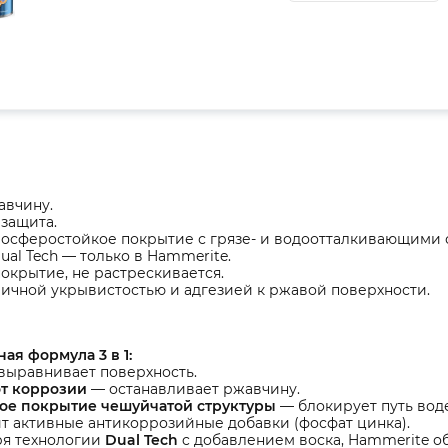
авчину.
 защита.
тмосферостойкое покрытие с грязе- и водоотталкивающими 
Dual Tech — только в Hammerite.
покрытие, не растрескивается.
личной укрывистостью и адгезией к ржавой поверхности.
ая формула 3 в 1:
выравнивает поверхность.
от коррозии
— останавливает ржавчину.
е покрытие чешуйчатой структуры
— блокирует путь воде
 активные антикоррозийные добавки (фосфат цинка).
ря технологии
Dual Tech
c добавлением воска, Hammerite о