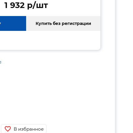
1 932 p/шт
у
Купить без регистрации
е
В избранное