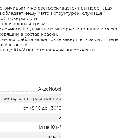
устойчивым и не растрескивается при перепадах
 обладает чешуйчатой структурой, служащей
ой поверхности.
 для влаги и грязи.
еменному воздействию моторного топлива и масел.
одящим в состав краски.
ому вся работа может быть завершена за один день.
ной краской.
ь до 10 м2 подготовленной поверхности.
AkzoNobel
кисть, валик, распыление
от +5 °С до +30°С
2
1л на 10 м²
4 часа