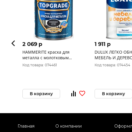
2 069 p
1 911 p
HAMMERITE краска для
DULUX ЛЕГКО ОБ
металла с молотковым
МЕБЕЛЬ И ДЕРЕВО
эффектом, прямо на
грунт для дерева,
Код товара: 074461
Код товара: 074454
ржавчину, черная (0,75л)
матовая, база BW (
В корзину
В корзину
Главная
О компании
Оформл