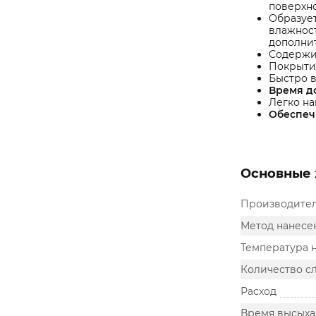
поверхно
Образует
влажнос
дополнит
Содержит
Покрытие
Быстро в
Время д
Легко на
Обеспеч
Основные 
Производите
Метод нанесе
Температура 
Количество с
Расход
Время высыха