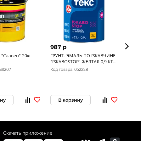
987 p
778 
 "Славен" 20кг
ГРУНТ- ЭМАЛЬ ПО РЖАВЧИНЕ
Грунт
"РЖАВОSTOP" ЖЕЛТАЯ 0,9 КГ
OLECO
(1/14) ТЕКС
039207
Код товара: 052228
Код то
ину
В корзину
В 
Скачать приложение