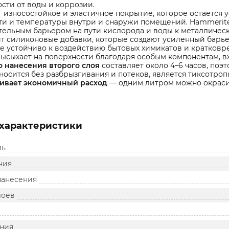
сти от воды и коррозии.
 износостойкое и эластичное покрытие, которое остается 
ти и температуры внутри и снаружи помещений. Hammerite
ельным барьером на пути кислорода и воды к металлическ
 силиконовые добавки, которые создают усиленный барьер
 устойчиво к воздействию бытовых химикатов и кратковр
ысыхает на поверхности благодаря особым компонентам, вх
о нанесения второго слоя
составляет около 4–6 часов, поэт
носится без разбрызгивания и потеков, является тиксотроп
ивает экономичный расход
— одним литром можно окрасит
характеристики
ль
ния
нанесения
лоев
ния