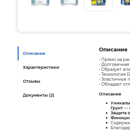
Описание
Описание
• Прямо на рж
• Долговечная
Характеристики
• Образует а
• Технология 
• Эластичное 
Отзывы
• Обладает от
Описание
Документы (2)
Уникальн
Грунт
— 
Защита 
Финишно
Содержит
Благода