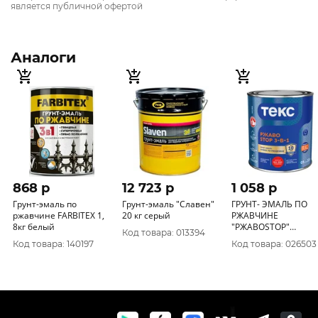
является публичной офертой
Аналоги
868 p
12 723 p
1 058 p
Грунт-эмаль по
Грунт-эмаль "Славен"
ГРУНТ- ЭМАЛЬ ПО
ржавчине FARBITEX 1,
20 кг серый
РЖАВЧИНЕ
8кг белый
"РЖАВОSTOP"
Код товара: 013394
КРАСНАЯ RAL 3020 0,
Код товара: 140197
Код товара: 026503
КГ (1/14) ТЕКС