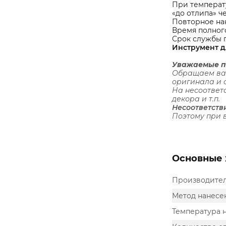
При температу
«до отлипа» ч
Повторное на
Время полного
Срок службы 
Инструмент д
Уважаемые п
Обращаем ваш
оригинала и 
На несоответс
декора и т.п.
Несоответств
Поэтому при 
Основные 
Производите
Метод нанесе
Температура 