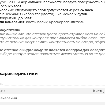
ре +20°С и нормальной влажности воздуха поверхность вы
ерез
12 часов.
несение следующего слоя допускается через
24 часа.
 высыхания (набор твердости) - не менее
7 суток.
покрытия
: до 5лет
ля нанесения:
кисть, валик, краскораспылитель.
окупатели!
е внимание, что оттенок цвета просматриваемого на сай
служит только для контроля правильности выбранного цве
твие оттенка могут влиять: контрастность монитора, эффе
ие оттенка ожидаемому не является поводом для возврат
выборе товара нельзя полагаться исключительно на те цве
характеристики
ль
ния
Кисть,
нанесения