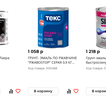
1 058 p
1 218 p
 Лакра
ГРУНТ- ЭМАЛЬ ПО РЖАВЧИНЕ
Грунт-эмаль
"РЖАВОSTOP" СЕРАЯ 0,9 КГ
быстросохн
(1/14) ТЕКС
7012 1,2 кг
Код товара: 000488
Код товара: 0
В корзину
В корз