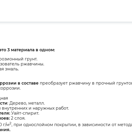
 это 3 материала в одном:
розионный грунт.
зователь ржавчины.
я эмаль.
ррозии в составе
преобразует ржавчину в прочный грунто
коррозии.
ная
сти
: Дерево, металл.
я внутренних и наружных работ.
теля:
Уайт-спирит.
лоев:
2 слоя.
2
0 г/м
, при однослойном покрытии, в зависимости от метод
ния.