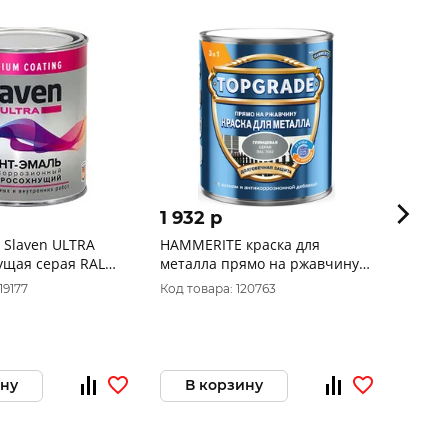
1 932 p
778 
 Slaven ULTRA
HAMMERITE краска для
Грунт
ущая серая RAL
металла прямо на ржавчину
OLECO
глянцевая RAL 7042 серый
19177
Код товара: 120763
Код то
0,75 л
ину
В корзину
В 