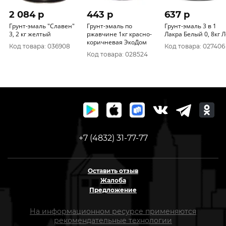
2 084 p
443 p
637 p
Грунт-эмаль "Славен"
Грунт-эмаль по
Грунт-эмаль 3 в 1
3, 2 кг желтый
ржавчине 1кг красно-
Лакра Белый 0, 8кг Л
коричневая ЭкоДом
Код товара: 036908
Код товара: 027406
Код товара: 028524
+7 (4832) 31-77-77
Оставить отзыв
Жалоба
Предложение
На информационном ресурсе применяются
рекомендательные технологии