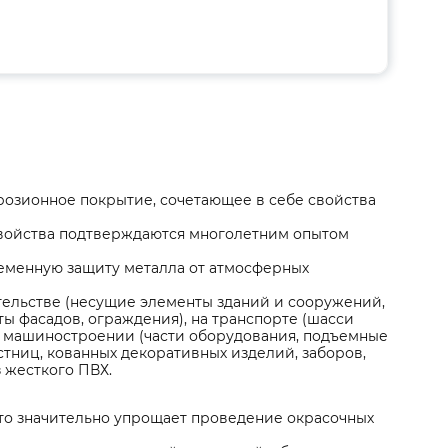
озионное покрытие, сочетающее в себе свойства
войства подтверждаются многолетним опытом
еменную защиту металла от атмосферных
тельстве (несущие элементы зданий и сооружений,
ы фасадов, ограждения), на транспорте (шасси
 в машиностроении (части оборудования, подъемные
тниц, кованных декоративных изделий, заборов,
 жесткого ПВХ.
что значительно упрощает проведение окрасочных