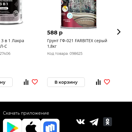
588 p
1 05
 3 в 1 Лакра
Грунт ГФ-021 FARBITEX серый
ГРУН
 Л-С
1,8кг
"РЖАВОSTO
3020 0
027406
Код товара: 098625
Код то
ину
В корзину
В 
Скачать приложение