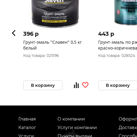
396 p
443 p
Грунт-эмаль "Славен" 0,5 кг
Грунт-эмаль по р
белый
красно-коричнев
Код товара: 021596
Код товара: 028524
В корзину
В корзину
Главная
О компании
Оформл
Каталог
Услуги компании
Доставк
Услуги
Пункты выдачи
Способ