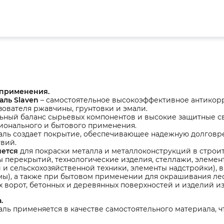
 применения.
аль Slaven
– самостоятельное высокоэффективное антикорр
ователя ржавчины, грунтовки и эмали.
ьный баланс сырьевых компонентов и высокие защитные с
ионального и бытового применения.
маль создает покрытие, обеспечивающее надежную долговр
вий.
ется
для покраски металла и металлоконструкций в строи
 перекрытий, технологические изделия, стеллажи, элемент
 и сельскохозяйственной техники, элементы надстройки),
ы), а также при бытовом применении для окрашивания лес
 ворот, бетонных и деревянных поверхностей и изделий из
.
аль применяется в качестве самостоятельного материала, 