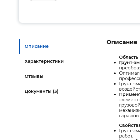
Описание
Описание
Область
Характеристики
Грунт-эм
преобраз
Оптимал
Отзывы
професс
Грунт-э
воздейст
Документы (3)
Применя
элементы
грузовой
механизм
гаражных
Свойства
Грунт-эм
работ.