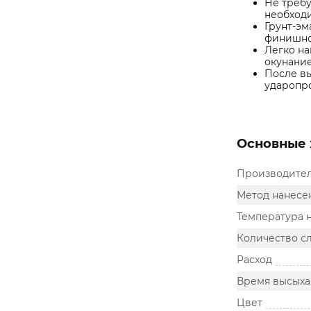
Не требу
необход
Грунт-эм
финишно
Легко на
окунание,
После вы
ударопро
Основные 
Производите
Метод нанесе
Температура 
Количество с
Расход
Время высыха
Цвет