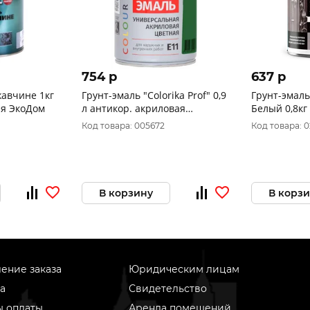
754 p
637 p
жавчине 1кг
Грунт-эмаль "Colorika Prof" 0,9
Грунт-эмаль
ая ЭкоДом
л антикор. акриловая
Белый 0,8кг
зеленый лист RAL6002, АR-12
Код товара: 005672
Код товара: 
В корзину
В корз
ение заказа
Юридическим лицам
а
Свидетельство
ы оплаты
Аренда помещений