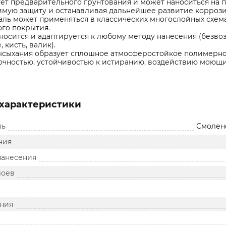
ет предварительного грунтования и может наноситься на п
имую защиту и останавливая дальнейшее развитие коррози
аль может применяться в классических многослойных схема
го покрытия.
носится и адаптируется к любому методу нанесения (безв
 кисть, валик).
сыхания образует сплошное атмосферостойкое полимерное
чностью, устойчивостью к истиранию, воздействию моющих
характеристики
ль
Смолен
ния
нанесения
лоев
ния