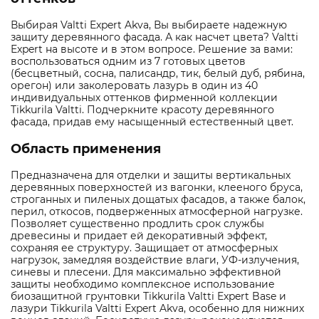
Выбирая Valtti Expert Akva, Вы выбираете надежную
защиту деревянного фасада. А как насчет цвета? Valtti
Expert на высоте и в этом вопросе. Решение за вами:
воспользоваться одним из 7 готовых цветов
(бесцветный, сосна, палисандр, тик, белый дуб, рябина,
орегон) или заколеровать лазурь в один из 40
индивидуальных оттенков фирменной коллекции
Tikkurila Valtti. Подчеркните красоту деревянного
фасада, придав ему насыщенный естественный цвет.
Область применения
Предназначена для отделки и защиты вертикальных
деревянных поверхностей из вагонки, клееного бруса,
строганных и пиленых дощатых фасадов, а также балок,
перил, откосов, подверженных атмосферной нагрузке.
Позволяет существенно продлить срок службы
древесины и придает ей декоративный эффект,
сохраняя ее структуру. Защищает от атмосферных
нагрузок, замедляя воздействие влаги, УФ-излучения,
синевы и плесени. Для максимально эффективной
защиты необходимо комплексное использование
биозащитной грунтовки Tikkurila Valtti Expert Base и
лазури Tikkurila Valtti Expert Akva, особенно для нижних