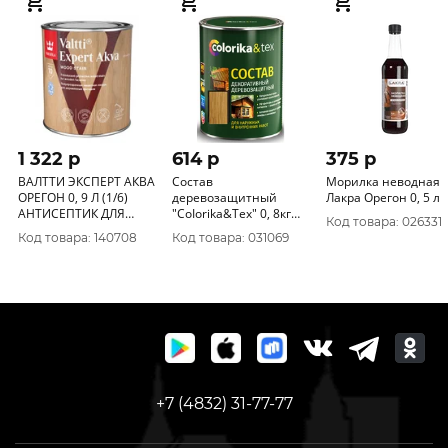
1 322 p
614 p
375 p
ВАЛТТИ ЭКСПЕРТ АКВА
Состав
Морилка неводная
ОРЕГОН 0, 9 Л (1/6)
деревозащитный
Лакра Орегон 0, 5 л
АНТИСЕПТИК ДЛЯ
"CoIorika&Tex" 0, 8кг
Код товара: 026331
ДЕРЕВА "ТИККУРИЛА"
орегон
Код товара: 140708
Код товара: 031069
+7 (4832) 31-77-77