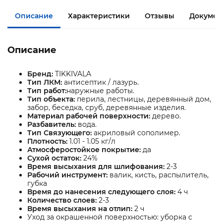
Описание
Характеристики
Отзывы
Докумен
Описание
Бренд:
TIKKIVALA
Тип ЛКМ:
антисептик / лазурь.
Тип работ:
наружные работы.
Тип объекта:
перила, лестницы, деревянный дом,
забор, беседка, сруб, деревянные изделия.
Материал рабочей поверхности:
дерево.
Разбавитель:
вода.
Тип Связующего:
акриловый сополимер.
Плотность:
1.01 - 1.05 кг/л
Атмосферостойкое покрытие:
да
Сухой остаток:
24%
Время высыхания для шлифования:
2-3
Рабочий инструмент:
валик, кисть, распылитель,
губка
Время до нанесения следующего слоя:
4 ч
Количество слоев:
2-3
Время высыхания на отлип:
2 ч
Уход за окрашенной поверхностью: уборка с