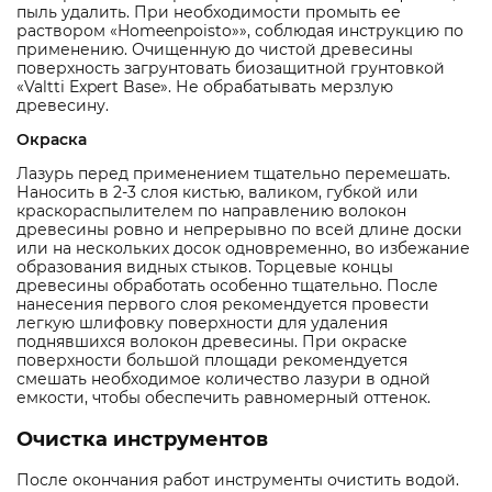
пыль удалить. При необходимости промыть ее
раствором «Homeenpoisto»», соблюдая инструкцию по
применению. Очищенную до чистой древесины
поверхность загрунтовать биозащитной грунтовкой
«Valtti Expert Base». Не обрабатывать мерзлую
древесину.
Окраска
Лазурь перед применением тщательно перемешать.
Наносить в 2-3 слоя кистью, валиком, губкой или
краскораспылителем по направлению волокон
древесины ровно и непрерывно по всей длине доски
или на нескольких досок одновременно, во избежание
образования видных стыков. Торцевые концы
древесины обработать особенно тщательно. После
нанесения первого слоя рекомендуется провести
легкую шлифовку поверхности для удаления
поднявшихся волокон древесины. При окраске
поверхности большой площади рекомендуется
смешать необходимое количество лазури в одной
емкости, чтобы обеспечить равномерный оттенок.
Очистка инструментов
После окончания работ инструменты очистить водой.