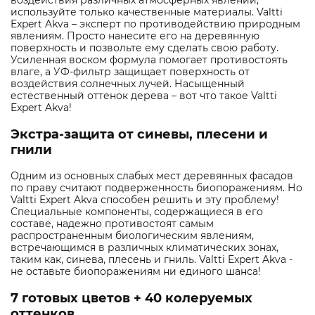
воздействия различных атмосферных явлений,
используйте только качественные материалы. Valtti
Expert Akva – эксперт по противодействию природным
явлениям. Просто нанесите его на деревянную
поверхность и позвольте ему сделать свою работу.
Усиленная воском формула помогает противостоять
влаге, а УФ-фильтр защищает поверхность от
воздействия солнечных лучей. Насыщенный
естественный оттенок дерева – вот что такое Valtti
Expert Akva!
Экстра-защита от синевы, плесени и
гнили
Одним из основных слабых мест деревянных фасадов
по праву считают подверженность биопоражениям. Но
Valtti Expert Akva способен решить и эту проблему!
Специальные компоненты, содержащиеся в его
составе, надежно противостоят самым
распространенным биологическим явлениям,
встречающимся в различных климатических зонах,
таким как, синева, плесень и гниль. Valtti Expert Akva -
не оставьте биопоражениям ни единого шанса!
7 готовых цветов + 40 колеруемых
оттенков