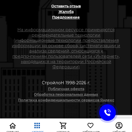
Оставить отзыв
Жалоба
Предложение
На информационном ресурсе применяются
рекомендательные технологии
(информационные технологии предоставления
информации на основе сбора, систематизации и
анализа сведений, относящихся к
предпочтениям пользователей сети «Интернет»,
находящихся на территории Российской
Федерации)
СтройлоН 1998-2026 г.
Публичная оферта
Обработка персональных данных
Политика конфиденциальности сервисов Яндекс
главная
каталог
корзина
избранное
кабинет