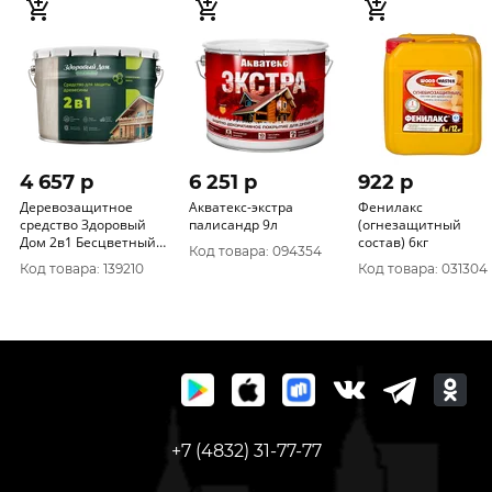
4 657 p
6 251 p
922 p
Деревозащитное
Акватекс-экстра
Фенилакс
средство Здоровый
палисандр 9л
(огнезащитный
Дом 2в1 Бесцветный
состав) 6кг
Код товара: 094354
9л
Код товара: 139210
Код товара: 031304
+7 (4832) 31-77-77