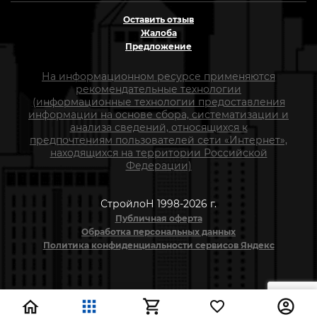
Оставить отзыв
Жалоба
Предложение
На информационном ресурсе применяются
рекомендательные технологии
(информационные технологии предоставления
информации на основе сбора, систематизации и
анализа сведений, относящихся к
предпочтениям пользователей сети «Интернет»,
находящихся на территории Российской
Федерации)
СтройлоН 1998-2026 г.
Публичная оферта
Обработка персональных данных
Политика конфиденциальности сервисов Яндекс