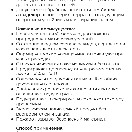
деревянных поверхностей.
Допускается обработка антисептиком
Сенеж
аквадекор
полов, перил, террас с последующим
покрытием устойчивым к истиранию лаком.
Ключевые преимущества:
Новая усиленная х2 формула для сложных
природно-климатических условий.
Сочетание в одном составе алкидов, акрилатов и
масла повышает надежность.
Формирует яркие насыщенные оттенки уже при
малых расходах.
Отлично наносится даже новичками без опыта.
Предохраняет древесину от ультрафиолетовых
лучей UV-A и UV-B.
Современная популярная гамма из 18 стойких
декоративных оттенков.
Двойная микро восковая композиция активно
отталкивает воду и грязь.
Подчеркивает, декорирует и сохраняет текстуру
древесины.
Экологически полноценный продукт без
растворителей и запаха.
Пожаро-, взрыво- безопасный материал.
Способ применения: