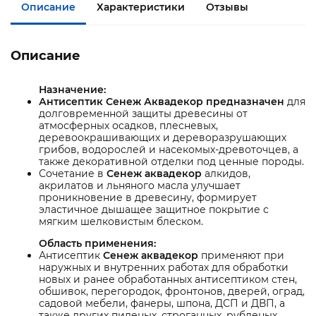
Описание
Характеристики
Отзывы
Описание
Назначение:
Антисептик Сенеж Аквадекор предназначен
для
долговременной защиты древесины от
атмосферных осадков, плесневых,
деревоокрашивающих и дереворазрушающих
грибов, водорослей и насекомых-древоточцев, а
также декоративной отделки под ценные породы.
Сочетание в
Сенеж аквадекор
алкидов,
акрилатов и льняного масла улучшает
проникновение в древесину, формирует
эластичное дышащее защитное покрытие с
мягким шелковистым блеском.
Область применения:
Антисептик
Сенеж аквадекор
применяют при
наружных и внутренних работах для обработки
новых и ранее обработанных антисептиком стен,
обшивок, перегородок, фронтонов, дверей, оград,
садовой мебели, фанеры, шпона, ДСП и ДВП, а
также других пиленых, строганных, рубленых