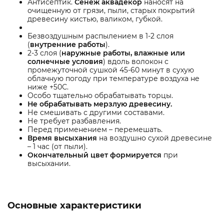
Антисептик.
Сенеж аквадекор
наносят на
очищенную от грязи, пыли, старых покрытий
древесину кистью, валиком, губкой.
Безвоздушным распылением в 1-2 слоя
(
внутренние работы
).
2-3 слоя (
наружные работы, влажные или
солнечные условия
) вдоль волокон с
промежуточной сушкой 45-60 минут в сухую
облачную погоду при температуре воздуха не
ниже +50С.
Особо тщательно обрабатывать торцы.
Не обрабатывать мерзлую древесину.
Не смешивать с другими составами.
Не требует разбавления.
Перед применением – перемешать.
Время высыхания
на воздушно сухой древесине
– 1 час (от пыли).
Окончательный цвет формируется
при
высыхании.
Основные характеристики