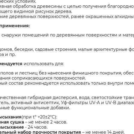
еских условиях.
вная обработка древесины с целью получения благородно
ющего видимой рисунок дерева.
ние деревянных поверхностей, ранее окрашенных алкидны
 применения:
и снаружи помещений по деревянным поверхностям и матер
омов, беседки, садовые строения, малые архитектурные фо
а и пр.
мендуется
использовать для:
полов и лестниц без нанесения финишного покрытия, обес
ания соприкасающихся поверхностей.
ый состав рекомендуется использовать только внутри пом
чественная гибридная дисперсия, вода, светостойкие тран
ель, активный антисептик, Уф-фильтры UV-A и UV-B диапаз
ьные функциональные добавки.
ысыхания
(при t° +20±2°C):
ная сушка
– не менее 2 часов.
высыхание
- 24 часов.
ельный набор прочности покрытия
– не менее 14 дней.