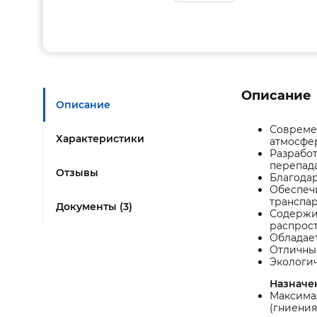
Описание
Описание
Совреме
Характеристики
атмосфе
Разработ
перепада
Отзывы
Благодар
Обеспечи
транспа
Документы (3)
Содержи
распрос
Обладает
Отличные
Экологич
Назначе
Максима
(гниения