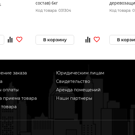
состав) 6кг
деревозащи
4
Л-С
Код товара: 031304
Код товара: 
В корзину
В корз
ение заказа
Юридическим лицам
а
Свидетельство
ы оплаты
Аренда помещений
а приема товара
Наши партнеры
 товара