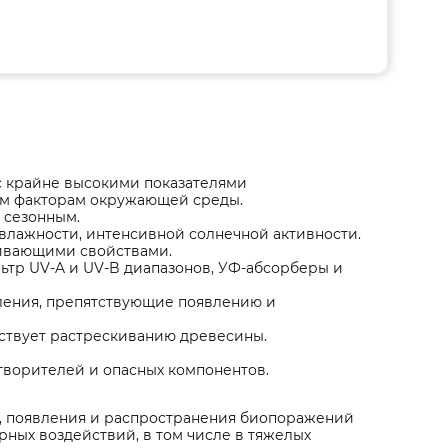
с крайне высокими показателями
ым факторам окружающей среды.
 сезонным.
влажности, интенсивной солнечной активности.
кивающими свойствами.
ьтр UV-A и UV-B диапазонов, УФ-абсорберы и
ления, препятствующие появлению и
тствует растрескиванию древесины.
створителей и опасных компонентов.
, появления и распространения биопоражений
ерных воздействий, в том числе в тяжелых