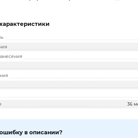
характеристики
ль
ния
нанесения
ния
я
36 м
ошибку в описании?