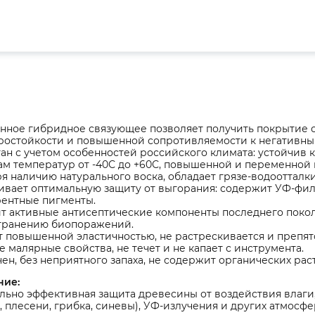
нное гибридное связующее позволяет получить покрытие 
ростойкости и повышенной сопротивляемости к негативн
ан с учетом особенностей российского климата: устойчив к
м температур от -40С до +60С, повышенной и переменной 
я наличию натурального воска, обладает грязе-водооттал
вает оптимальную защиту от выгорания: содержит УФ-фил
рентные пигменты.
т активные антисептические компоненты последнего поко
транению биопоражений.
 повышенной эластичностью, не растрескивается и препя
 малярные свойства, не течет и не капает с инструмента.
ен, без неприятного запаха, не содержит органических ра
ние:
льно эффективная защита древесины от воздействия влаги
, плесени, грибка, синевы), УФ-излучения и других атмосф