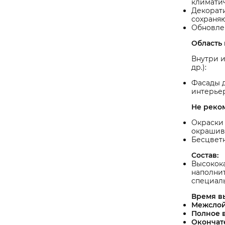
климатич
Декорати
сохраня
Обновле
Область
Внутри 
др.):
Фасады д
интерьер
Не реко
Окраски 
окрашив
Бесцветн
Состав:
Высокока
наполнит
специал
Время в
Межслой
Полное 
Окончат