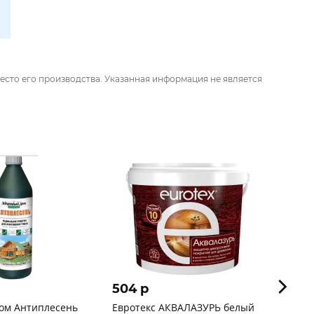
есто его производства. Указанная информация не является
504 p
344 
ом Антиплесень
Евротекс АКВАЛАЗУРЬ белый
Антис