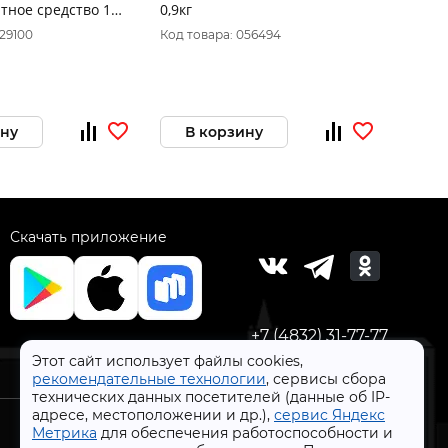
тное средство 1кг
0,9кг
грибок
029100
Код товара: 056494
Код то
ину
В корзину
В 
Скачать приложение
+7 (4832) 31-77-77
Этот сайт использует файлы cookies,
рекомендательные технологии
, сервисы сбора
технических данных посетителей (данные об IP-
адресе, местоположении и др.),
сервис Яндекс
Метрика
для обеспечения работоспособности и