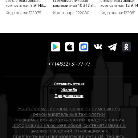
стеклопластиковая
стеклопластиковая
стеклопластиковая
композитная 8 ЭТИЗ
композитная 10 ЭТИЗ
композитная 12 ЭТ
(Прут 2 пог.м.), синяя
(Прут 2 пог.м.), зеленая
(Прут 2 пог.м.),
Код товара: 122079
Код товара: 122080
Код товара: 122081
оранжевая
+7 (4832) 31-77-77
Оставить отзыв
Жалоба
Предложение
На информационном ресурсе применяются
рекомендательные технологии
(информационные технологии предоставления
информации на основе сбора, систематизации и
анализа сведений, относящихся к
предпочтениям пользователей сети «Интернет»,