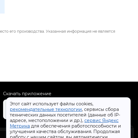
есто его производства. Указанная информация не является
Скачать приложение
Этот сайт использует файлы cookies,
рекомендательные технологии
, сервисы сбора
технических данных посетителей (данные об IP-
адресе, местоположении и др.),
сервис Яндекс
+7 (4832) 31-77-77
Метрика
для обеспечения работоспособности и
улучшения качества обслуживания. Продолжая
работу с нашим сайтом, вы автоматически