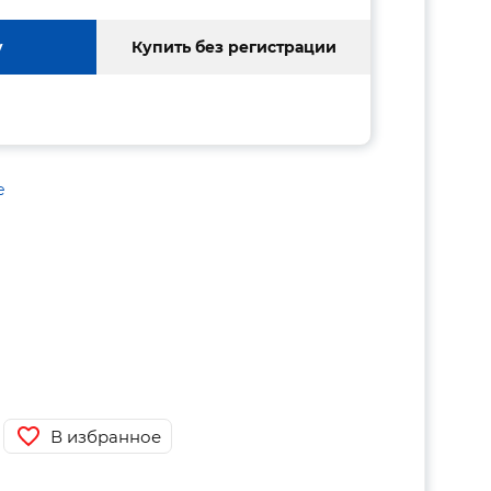
у
Купить без регистрации
е
В избранное