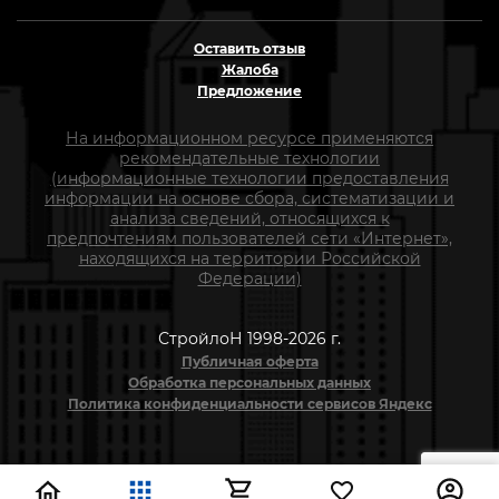
Оставить отзыв
Жалоба
Предложение
На информационном ресурсе применяются
рекомендательные технологии
(информационные технологии предоставления
информации на основе сбора, систематизации и
анализа сведений, относящихся к
предпочтениям пользователей сети «Интернет»,
находящихся на территории Российской
Федерации)
СтройлоН 1998-2026 г.
Публичная оферта
Обработка персональных данных
Политика конфиденциальности сервисов Яндекс