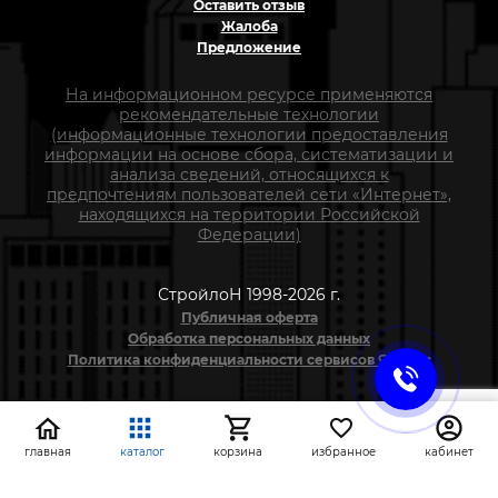
Оставить отзыв
Жалоба
Предложение
На информационном ресурсе применяются
рекомендательные технологии
(информационные технологии предоставления
информации на основе сбора, систематизации и
анализа сведений, относящихся к
предпочтениям пользователей сети «Интернет»,
находящихся на территории Российской
Федерации)
СтройлоН 1998-2026 г.
Публичная оферта
Обработка персональных данных
Политика конфиденциальности сервисов Яндекс
главная
каталог
корзина
избранное
кабинет