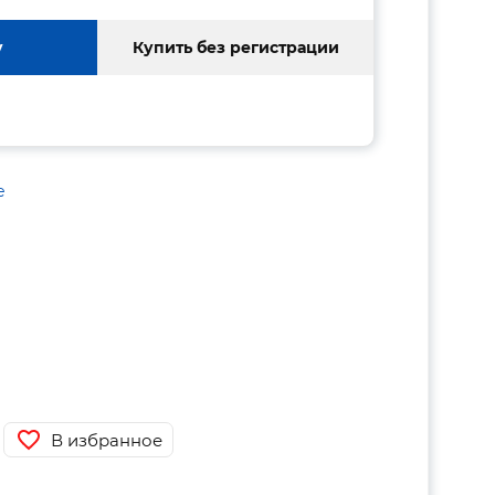
у
Купить без регистрации
е
В избранное