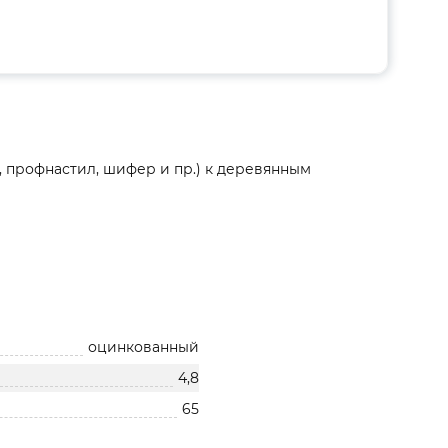
 профнастил, шифер и пр.) к деревянным
оцинкованный
4,8
65