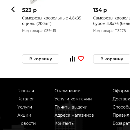
523 p
134 p
Саморезы кровельные 4,8х35
Саморезы кровел
оцинк. (200шт)
буром 4,8x76 (бел
шт) 222911
Код товара: 039415
Код товара: 113278
В корзину
В корзину
Главная
О компании
Оформл
Каталог
Услуги компании
Доставк
Услуги
Пункты выдачи
Способ
Акции
Адреса магазинов
Правил
Новости
Контакты
Возврат