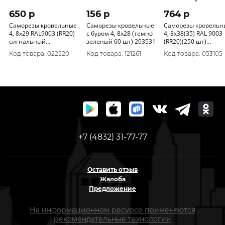
650 p
156 p
764 p
Саморезы кровельные
Саморезы кровельные
Саморезы кровельн
4, 8х29 RAL9003 (RR20)
с буром 4, 8x28 (темно
4, 8х38(35) RAL 9003
сигнальный
зеленый 60 шт) 203531
(RR20)(250 шт)
белый(250ф)
сигн.белый
Код товара: 022520
Код товара: 121261
Код товара: 053105
+7 (4832) 31-77-77
Оставить отзыв
Жалоба
Предложение
На информационном ресурсе применяются
рекомендательные технологии