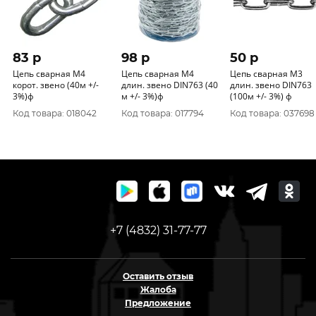
83 p
98 p
50 p
Цепь сварная М4
Цепь сварная М4
Цепь сварная М3
корот. звено (40м +/-
длин. звено DIN763 (40
длин. звено DIN763
3%)ф
м +/- 3%)ф
(100м +/- 3%) ф
Код товара: 018042
Код товара: 017794
Код товара: 037698
+7 (4832) 31-77-77
Оставить отзыв
Жалоба
Предложение