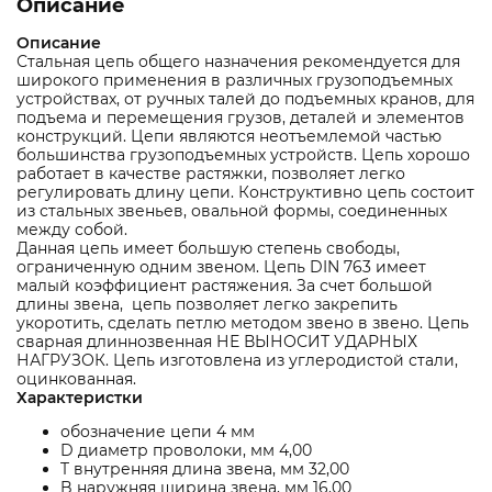
Описание
Описание
Стальная цепь общего назначения рекомендуется для
широкого применения в различных грузоподъемных
устройствах, от ручных талей до подъемных кранов, для
подъема и перемещения грузов, деталей и элементов
конструкций. Цепи являются неотъемлемой частью
большинства грузоподъемных устройств. Цепь хорошо
работает в качестве растяжки, позволяет легко
регулировать длину цепи. Конструктивно цепь состоит
из стальных звеньев, овальной формы, соединенных
между собой.
Данная цепь имеет большую степень свободы,
ограниченную одним звеном. Цепь DIN 763 имеет
малый коэффициент растяжения. За счет большой
длины звена, цепь позволяет легко закрепить
укоротить, сделать петлю методом звено в звено. Цепь
сварная длиннозвенная НЕ ВЫНОСИТ УДАРНЫХ
НАГРУЗОК. Цепь изготовлена из углеродистой стали,
оцинкованная.
Характеристки
обозначение цепи 4 мм
D диаметр проволоки, мм 4,00
T внутренняя длина звена, мм 32,00
B наружняя ширина звена, мм 16,00