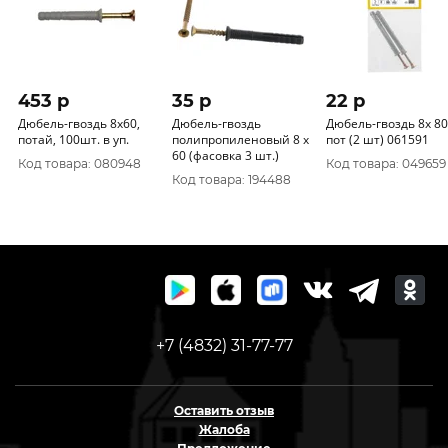
453 p
35 p
22 p
Дюбель-гвоздь 8х60,
Дюбель-гвоздь
Дюбель-гвоздь 8x 80
потай, 100шт. в уп.
полипропиленовый 8 х
пот (2 шт) 061591
60 (фасовка 3 шт.)
Код товара: 080948
Код товара: 049659
Код товара: 194488
+7 (4832) 31-77-77
Оставить отзыв
Жалоба