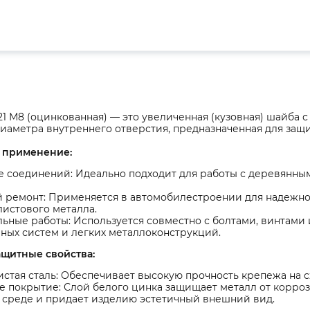
1 М8 (оцинкованная) — это увеличенная (кузовная) шайба
диаметра внутреннего отверстия, предназначенная для защ
 применение:
 соединений: Идеально подходит для работы с деревянным
й ремонт: Применяется в автомобилестроении для надежно
листового металла.
ьные работы: Используется совместно с болтами, винтами
ных систем и легких металлоконструкций.
ащитные свойства:
стая сталь: Обеспечивает высокую прочность крепежа на с
 покрытие: Слой белого цинка защищает металл от корроз
 среде и придает изделию эстетичный внешний вид.