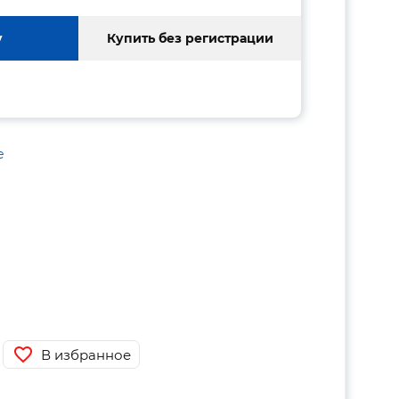
у
Купить без регистрации
е
В избранное