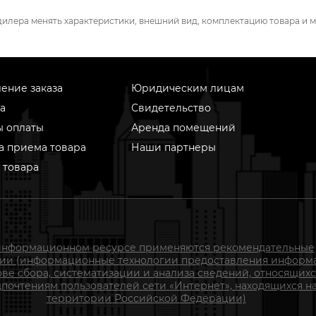
дилера менять характеристики, внешний вид, комплектацию товара и м
ение заказа
Юридическим лицам
а
Свидетельство
ы оплаты
Аренда помещений
а приема товара
Наши партнеры
 товара
информационном ресурсе применяются рекомендательные
гии (информационные технологии предоставления информ
ове сбора, систематизации и анализа сведений, относящихс
почтениям пользователей сети «Интернет», находящихся н
территории Российской Федерации)