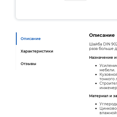
Описание
Описание
Шайба DIN 902
раза больше 
Характеристики
Назначение и
Отзывы
Усиление
мебели.
Кузовно
тонкого 
Строител
инженер
Материал и з
Углероди
Цинковое
влажной