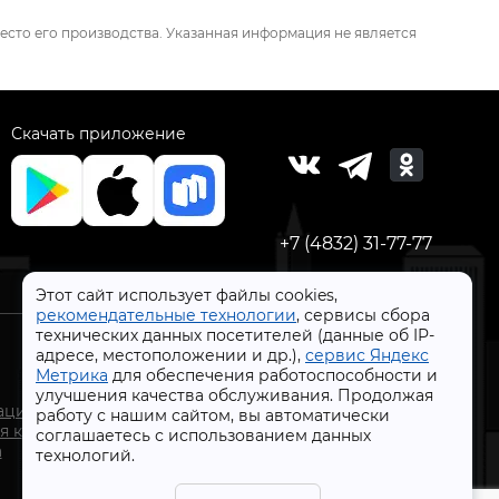
есто его производства. Указанная информация не является
Скачать приложение
+7 (4832) 31-77-77
Этот сайт использует файлы cookies,
рекомендательные технологии
, сервисы сбора
технических данных посетителей (данные об IP-
адресе, местоположении и др.),
сервис Яндекс
Метрика
для обеспечения работоспособности и
улучшения качества обслуживания. Продолжая
СтройлоН 1998-2026 г.
ации
работу с нашим сайтом, вы автоматически
Публичная оферта
я к
соглашаетесь с использованием данных
Обработка персональных данных
а
технологий.
Политика конфиденциальности сервисов Яндекс