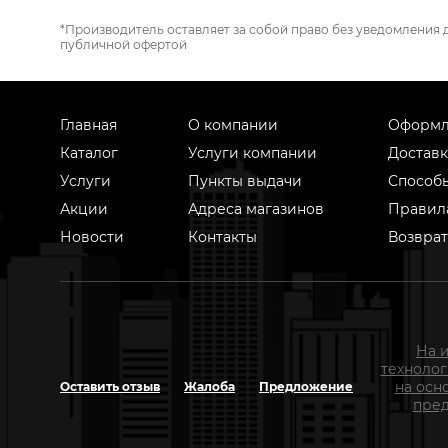
*Производитель оставляет за собой право без уведомления 
публичной офертой
Главная
О компании
Оформл
Каталог
Услуги компании
Доставк
Услуги
Пункты выдачи
Способ
Акции
Адреса магазинов
Правил
Новости
Контакты
Возврат
На 
техноло
на осн
Оставить отзыв
Жалоба
Предложение
пред