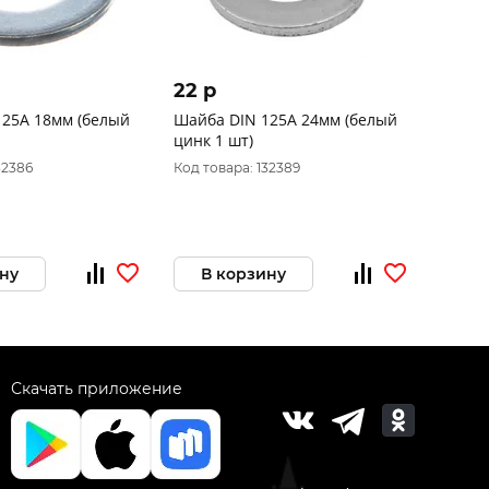
22 p
125A 18мм (белый
Шайба DIN 125A 24мм (белый
цинк 1 шт)
32386
Код товара: 132389
ну
В корзину
Скачать приложение