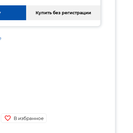
у
Купить без регистрации
е
В избранное