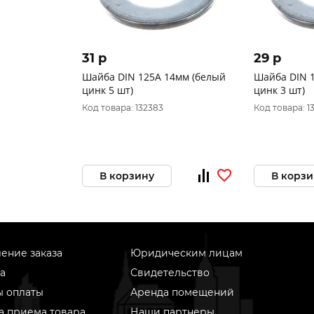
31 p
29 p
Шайба DIN 125A 14мм (белый
Шайба DIN 
цинк 5 шт)
цинк 3 шт)
Код товара: 132383
Код товара: 1
В корзину
В корзи
ение заказа
Юридическим лицам
а
Свидетельство
ы оплаты
Аренда помещений
а приема товара
Наши партнеры