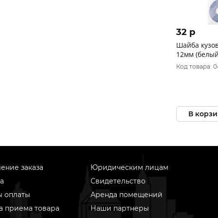
32 p
Шайба кузов
12мм (белый
Код товара: 
В корзи
ение заказа
Юридическим лицам
а
Свидетельство
ы оплаты
Аренда помещений
а приема товара
Наши партнеры