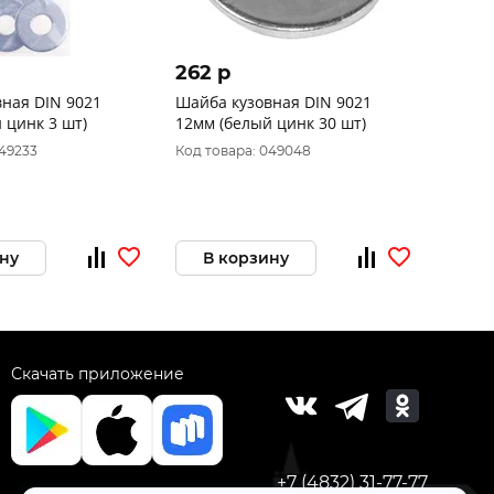
262 p
ная DIN 9021
Шайба кузовная DIN 9021
 цинк 3 шт)
12мм (белый цинк 30 шт)
049233
Код товара: 049048
ну
В корзину
Скачать приложение
+7 (4832) 31-77-77