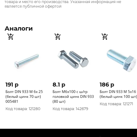
товара и место его производства. Указанная информация не
является публичной офертой
Аналоги
191 p
8.1 p
186 p
Болт DIN 933 М 6x 25
Болт М6х100 с ш/гр
Болт DIN 933 М 5x16
(белый цинк 70 шт)
головкой цинк DIN 933
(белый цинк 100 шт
005481
(80 шт)
Код товара: 121271
Код товара: 121280
Код товара: 142679