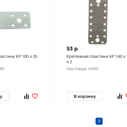
53 p
астина KP 100 х 35
Крепежная пластина KP 140 х 
х 2
611
Код товара: 143612
у
В корзину
1