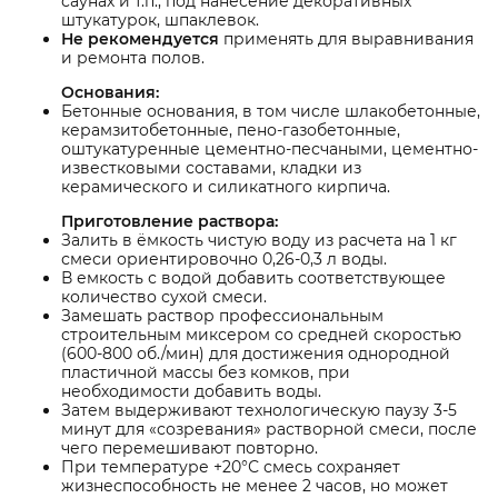
саунах и т.п., под нанесение декоративных
штукатурок, шпаклевок.
Не рекомендуется
применять для выравнивания
и ремонта полов.
Основания:
Бетонные основания, в том числе шлакобетонные,
керамзитобетонные, пено-газобетонные,
оштукатуренные цементно-песчаными, цементно-
известковыми составами, кладки из
керамического и силикатного кирпича.
Приготовление раствора:
Залить в ёмкость чистую воду из расчета на 1 кг
смеси ориентировочно 0,26-0,3 л воды.
В емкость с водой добавить соответствующее
количество сухой смеси.
Замешать раствор профессиональным
строительным миксером со средней скоростью
(600-800 об./мин) для достижения однородной
пластичной массы без комков, при
необходимости добавить воды.
Затем выдерживают технологическую паузу 3-5
минут для «созревания» растворной смеси, после
чего перемешивают повторно.
При температуре +20°С смесь сохраняет
жизнеспособность не менее 2 часов, но может