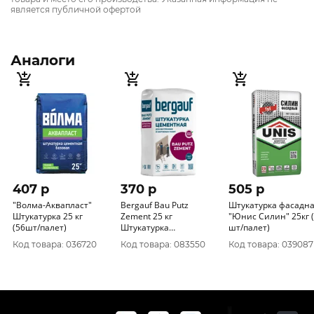
является публичной офертой
Аналоги
407 p
370 p
505 p
"Волма-Аквапласт"
Bergauf Bau Putz
Штукатурка фасадн
Штукатурка 25 кг
Zement 25 кг
"Юнис Силин" 25кг 
(56шт/палет)
Штукатурка
шт/палет)
цементная
Код товара: 036720
Код товара: 083550
Код товара: 039087