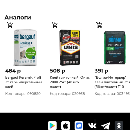
Аналоги
484 p
508 p
391 p
Bergauf Keramik Profi
Клей плиточный Юнис
"Волма-Интерьер"
25 кг Универсальный
2000 25кг (48 шт/
Клей плиточный 25 
клей
палет)
(56шт/палет) Т10
Код товара: 090850
Код товара: 020938
Код товара: 003493