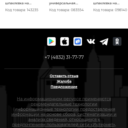
шпаклевка на
универсальная
шпаклевка на
цементной основе
цементная шпаклевка
цементной основе
Код товара: 143235
Код товара: 083554
Код товара: 098140
+7 (4832) 31-77-77
Оставить отзыв
Жалоба
Предложение
На информационном ресурсе применяются
рекомендательные технологии
(информационные технологии предоставления
информации на основе сбора, систематизации и
анализа сведений, относящихся к
предпочтениям пользователей сети «Интернет»,