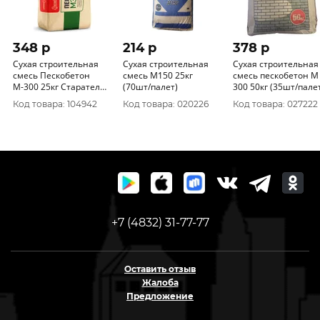
348 p
214 p
378 p
Сухая строительная
Сухая строительная
Сухая строительная
смесь Пескобетон
смесь М150 25кг
смесь пескобетон М
М-300 25кг Старатели
(70шт/палет)
300 50кг (35шт/пале
(63шт/палет)
Код товара: 104942
Код товара: 020226
Код товара: 027222
+7 (4832) 31-77-77
Оставить отзыв
Жалоба
Предложение