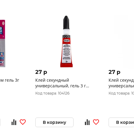
27 p
27 p
м гель 3г
Клей секундный
Клей секун
универсальный, гель 3 г
универсаль
"КЕДР" 246389
(12/144/576
Код товара: 104126
Код товара: 1
В корзину
В корз