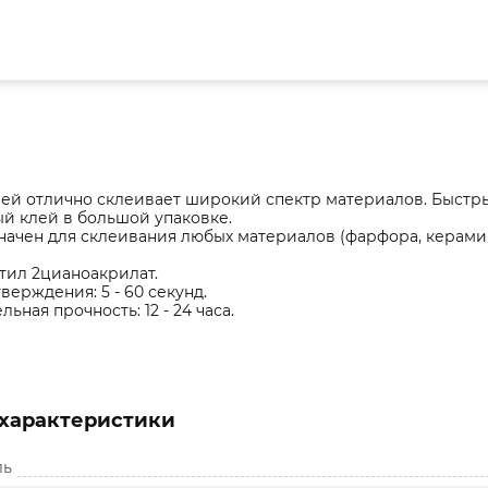
ей отлично склеивает широкий спектр материалов. Быстр
й клей в большой упаковке.
ачен для склеивания любых материалов (фарфора, керамики
этил 2цианоакрилат.
верждения: 5 - 60 секунд.
ьная прочность: 12 - 24 часа.
характеристики
ль