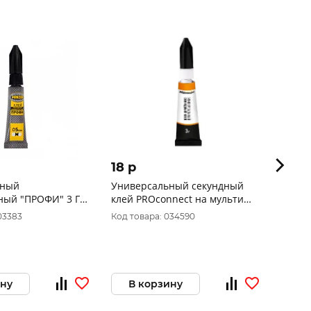
18 p
99 p
дный
Универсальный секундный
Клей
ный "ПРОФИ" 3 Г
клей PROconnect на мульти
полиу
) "PANZER" 246390
карте, 3 г
пласт
03383
Код товара: 034590
Код то
(10/3
ину
В корзину
В 