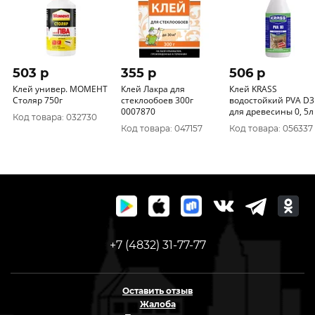
503 p
355 p
506 p
Клей универ. МОМЕНТ
Клей Лакра для
Клей KRASS
Столяр 750г
стеклообоев 300г
водостойкий PVA D3
0007870
для древесины 0, 5л
Код товара: 032730
Код товара: 047157
Код товара: 056337
+7 (4832) 31-77-77
Оставить отзыв
Жалоба