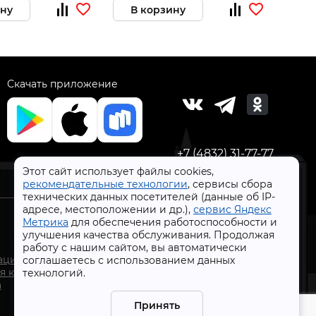
ину
В корзину
В 
Скачать приложение
+7 (4832) 31-77-77
Этот сайт использует файлы cookies,
рекомендательные технологии
, сервисы сбора
технических данных посетителей (данные об IP-
адресе, местоположении и др.),
сервис Яндекс
Метрика
для обеспечения работоспособности и
улучшения качества обслуживания. Продолжая
работу с нашим сайтом, вы автоматически
СтройлоН 1998-2026 г.
ации
соглашаетесь с использованием данных
Публичная оферта
я к
технологий.
Обработка персональных данных
а
Политика конфиденциальности сервисов Яндекс
Принять