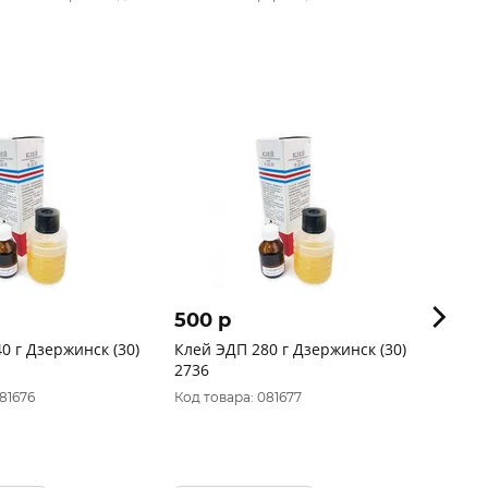
500 p
407 
Клей ЭДП 280 г Дзержинск (30)
Клей 
2736
14 мл 
этике
81676
Код товара: 081677
Код то