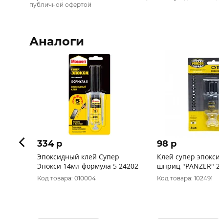
публичной офертой
Аналоги
334 p
98 p
Эпоксидный клей Супер
Клей супер эпокс
Эпокси 14мл формула 5 24202
шприц "PANZER
Код товара: 010004
Код товара: 102491