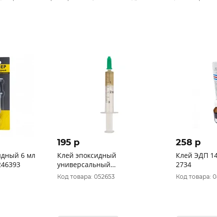
195 p
258 p
идный 6 мл
Клей эпоксидный
Клей ЭДП 140 г Дзержинск (30)
" 246393
универсальный
2734
(смола+отвердитель) REXANT,
Код товара: 052653
Код товара: 0
17 мл, шприц