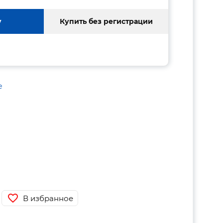
у
Купить без регистрации
е
В избранное