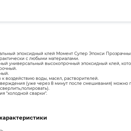
альный эпоксидный клей Момент Супер Эпокси Прозрачный
практически с любыми материалами.
ый универсальный высокопрочный эпоксидный клей, которы
рочный.
ный.
 к воздействию воды, масел, растворителей.
верждения (уже через 8 минут после смешивания) можно 
,сверлить,полировать).
ия "холодной сварки".
характеристики
ль