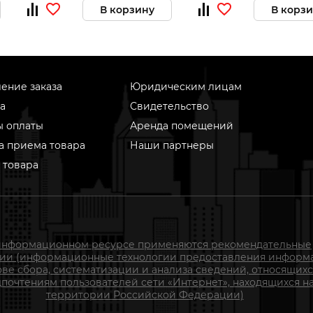
В корзину
В корз
ение заказа
Юридическим лицам
а
Свидетельство
ы оплаты
Аренда помещений
а приема товара
Наши партнеры
 товара
информационном ресурсе применяются рекомендательные
гии (информационные технологии предоставления информ
ове сбора, систематизации и анализа сведений, относящихс
почтениям пользователей сети «Интернет», находящихся н
территории Российской Федерации)