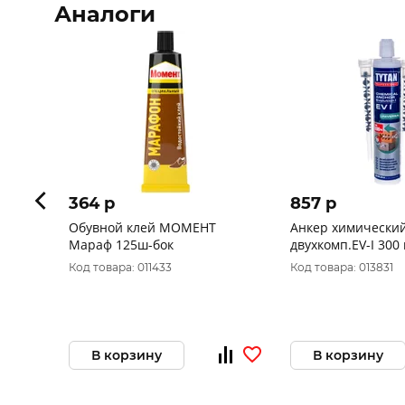
Аналоги
364 p
857 p
Обувной клей МОМЕНТ
Анкер химический
Мараф 125ш-бок
двухкомп.EV-I 300 мл (1/6)
"TYTAN PROFESSI
Код товара: 011433
Код товара: 013831
В корзину
В корзину