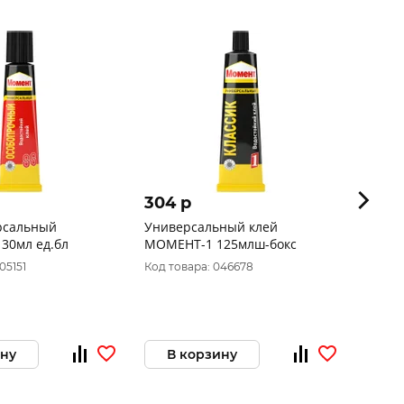
304 p
93 p
рсальный
Универсальный клей
Клей 
30мл ед.бл
МОМЕНТ-1 125млш-бокс
МОМЕН
05151
Код товара: 046678
Код то
ину
В корзину
В 