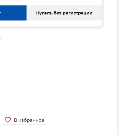
у
Купить без регистрации
е
В избранное