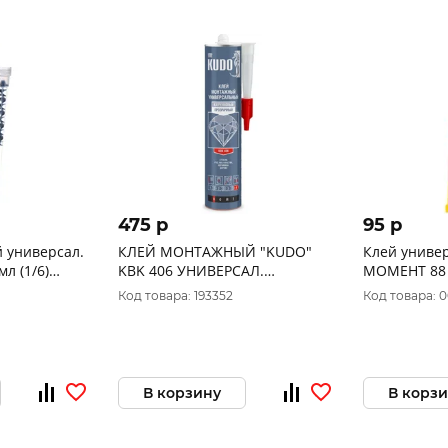
475 p
95 p
 универсал.
КЛЕЙ МОНТАЖНЫЙ "KUDO"
Клей униве
KBK 406 УНИВЕРСАЛ.
МОМЕНТ 88 
ONAL"263748
КАУЧУКОВЫЙ ПРОЗРАЧНЫЙ
Код товара: 193352
Код товара: 0
300 МЛ (1/12)
В корзину
В корз